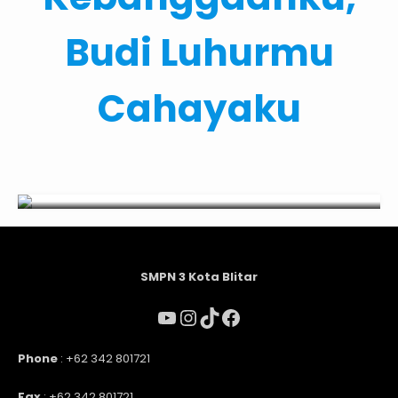
Budi Luhurmu
Cahayaku
SMPN 3 Kota Blitar
Phone
: +62 342 801721
Fax
: +62 342 801721