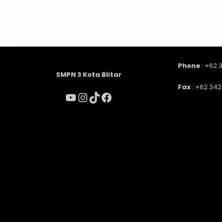
Phone
: +62 
SMPN 3 Kota Blitar
Fax
: +62 342