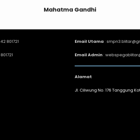
Mahatma Gandhi
342 801721
Email Utama
: smpn3.blitar@g
 801721
Email Admin
: webspegablitar
Alamat
Jl. Ciliwung No. 176 Tanggung Kot