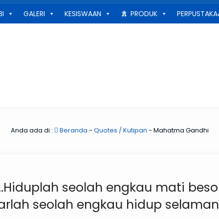
BI
GALERI
KESISWAAN
PRODUK
PERPUSTAKA
Anda ada di :
Beranda
-
Quotes / Kutipan
-
Mahatma Gandhi
...Hiduplah seolah engkau mati beso
arlah seolah engkau hidup selamany