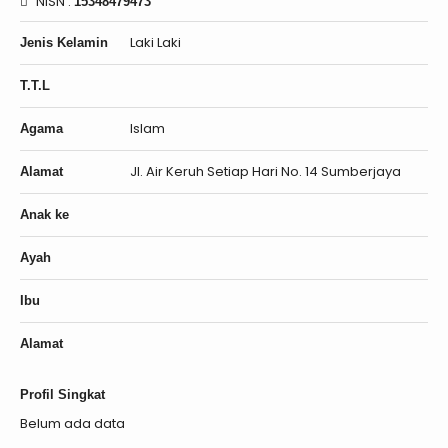
NISN :
15348479473
Laki Laki
Jenis Kelamin
T.T.L
Islam
Agama
Jl. Air Keruh Setiap Hari No. 14 Sumberjaya
Alamat
Anak ke
Ayah
Ibu
Alamat
Profil Singkat
Belum ada data