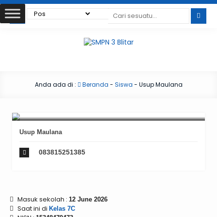
Anda ada di :
Beranda
-
Siswa
-
Usup Maulana
Usup Maulana
083815251385
Masuk sekolah :
12 June 2026
Saat ini di
Kelas 7C