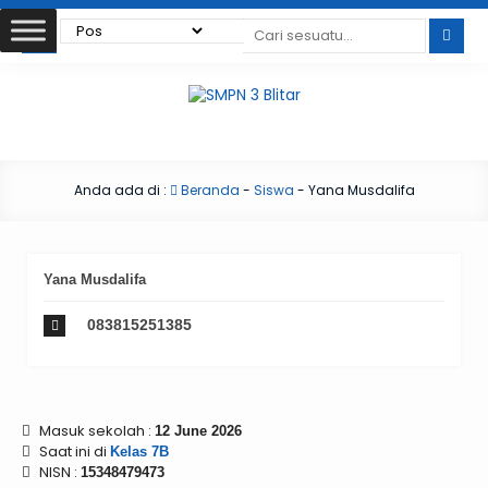
Anda ada di :
Beranda
-
Siswa
-
Yana Musdalifa
Yana Musdalifa
083815251385
Masuk sekolah :
12 June 2026
Saat ini di
Kelas 7B
NISN :
15348479473