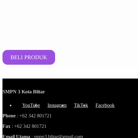
BELI PRODUK
SMPN 3 Kota Blitar
YouTube
Instagram
TikTok
Facebook
Phone
: +62 342 801721
Fax
: +62 342 801721
Email Utama
: smpn3.blitar@gmail.com