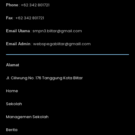
: +62 342 801721
Phone
: +62 342 801721
Fax
: smpn3.blitar@gmail.com
Email Utama
: webspegablitar@gmaill.com
Email Admin
Alamat
Jl. Ciliwung No. 176 Tanggung Kota Blitar
Home
Sekolah
Managemen Sekolah
Berita