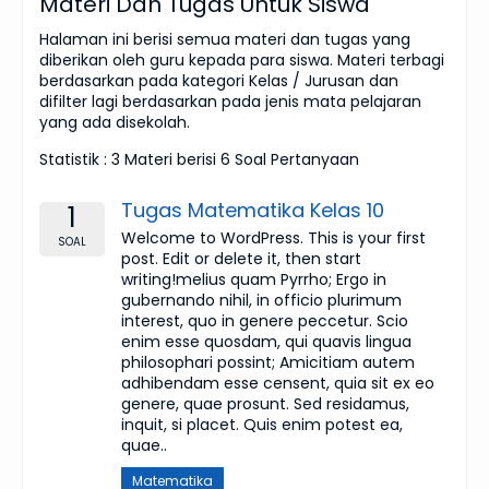
Materi Dan Tugas Untuk Siswa
Halaman ini berisi semua materi dan tugas yang
diberikan oleh guru kepada para siswa. Materi terbagi
berdasarkan pada kategori Kelas / Jurusan dan
difilter lagi berdasarkan pada jenis mata pelajaran
yang ada disekolah.
Statistik :
3 Materi
berisi
6 Soal
Pertanyaan
Tugas Matematika Kelas 10
1
Welcome to WordPress. This is your first
SOAL
post. Edit or delete it, then start
writing!melius quam Pyrrho; Ergo in
gubernando nihil, in officio plurimum
interest, quo in genere peccetur. Scio
enim esse quosdam, qui quavis lingua
philosophari possint; Amicitiam autem
adhibendam esse censent, quia sit ex eo
genere, quae prosunt. Sed residamus,
inquit, si placet. Quis enim potest ea,
quae..
Matematika