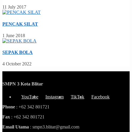
11 July 2017
PENCAK SILAT
1 June 2018
SEPAK BOLA
4 October 2022
SMPN 3 Kota Blitar
YouTube
Instagram
TikTok
Facebook
Phone
: +62 342 801721
Fax
: +62 342 801721
Email Utama
: smpn3.blitar@gmail.com