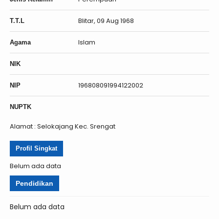
Blitar, 09 Aug 1968
T.T.L
Islam
Agama
NIK
196808091994122002
NIP
NUPTK
Alamat : Selokajang Kec. Srengat
Profil Singkat
Belum ada data
Pendidikan
Belum ada data