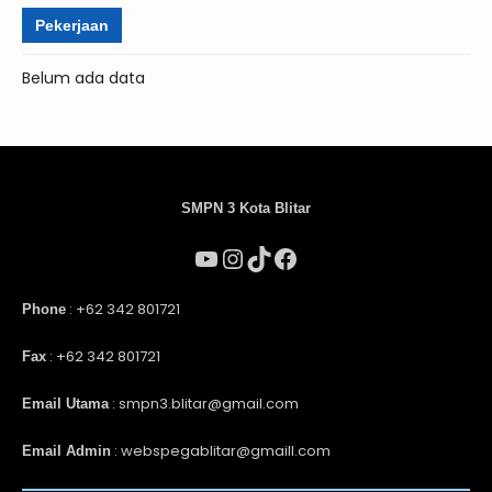
Pekerjaan
Belum ada data
SMPN 3 Kota Blitar
: +62 342 801721
Phone
: +62 342 801721
Fax
: smpn3.blitar@gmail.com
Email Utama
: webspegablitar@gmaill.com
Email Admin