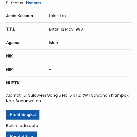
Status :
Honorer
Laki - Laki
Jenis Kelamin
Blitar, 12 May 1990
T.T.L
Islam
Agama
NIK
-
NIP
-
NUPTK
Alamat : Jl. Sulawesi Gang 5 No. 5 RT 2 RW 1 Sawahan Klampok
Kec. Sananwetan
Profil Singkat
Belum ada data
Pendidikan