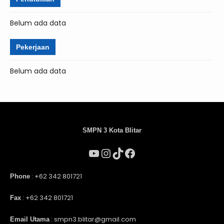
Belum ada data
Pekerjaan
Belum ada data
SMPN 3 Kota Blitar
: +62 342 801721
Phone
: +62 342 801721
Fax
: smpn3.blitar@gmail.com
Email Utama