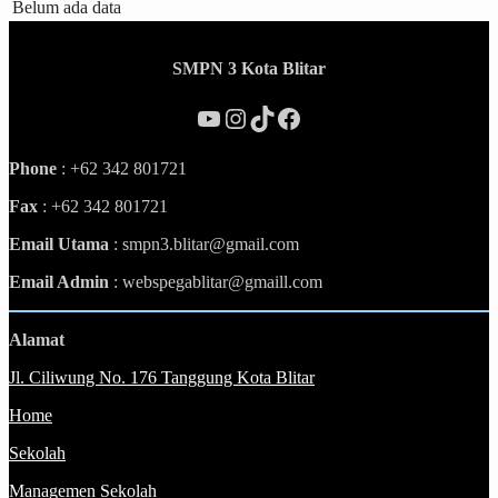
Belum ada data
SMPN 3 Kota Blitar
YouTube
Instagram
TikTok
Facebook
Phone
: +62 342 801721
Fax
: +62 342 801721
Email Utama
: smpn3.blitar@gmail.com
Email Admin
: webspegablitar@gmaill.com
Alamat
Jl. Ciliwung No. 176 Tanggung Kota Blitar
Home
Sekolah
Managemen Sekolah