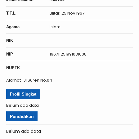
Blitar, 25 Nov 1967
T.T.L
Islam
Agama
NIK
196711251991031008
NIP
NUPTK
Alamat : Jl.Suren No.04
Profil Singkat
Belum ada data
Pendidikan
Belum ada data