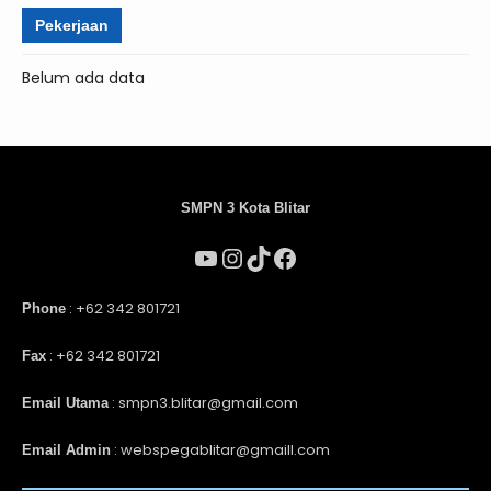
Pekerjaan
Belum ada data
SMPN 3 Kota Blitar
: +62 342 801721
Phone
: +62 342 801721
Fax
: smpn3.blitar@gmail.com
Email Utama
: webspegablitar@gmaill.com
Email Admin