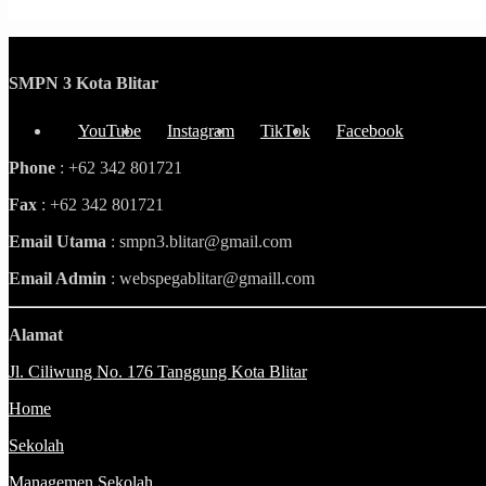
SMPN 3 Kota Blitar
YouTube
Instagram
TikTok
Facebook
Phone
: +62 342 801721
Fax
: +62 342 801721
Email Utama
: smpn3.blitar@gmail.com
Email Admin
: webspegablitar@gmaill.com
Alamat
Jl. Ciliwung No. 176 Tanggung Kota Blitar
Home
Sekolah
Managemen Sekolah