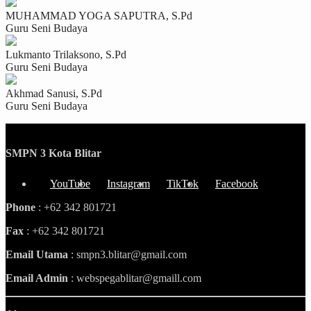
MUHAMMAD YOGA SAPUTRA, S.Pd
Guru Seni Budaya
Lukmanto Trilaksono, S.Pd
Guru Seni Budaya
Akhmad Sanusi, S.Pd
Guru Seni Budaya
SMPN 3 Kota Blitar
YouTube
Instagram
TikTok
Facebook
Phone
: +62 342 801721
Fax
: +62 342 801721
Email Utama
: smpn3.blitar@gmail.com
Email Admin
: webspegablitar@gmaill.com