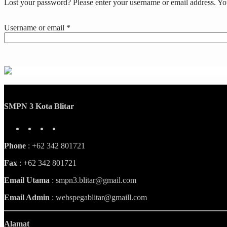
Lost your password? Please enter your username or email address. You
Required
Username or email
*
SMPN 3 Kota Blitar
YouTube
Instagram
TikTok
Facebook
Phone
: +62 342 801721
Fax
: +62 342 801721
Email Utama
: smpn3.blitar@gmail.com
Email Admin
: webspegablitar@gmaill.com
Alamat