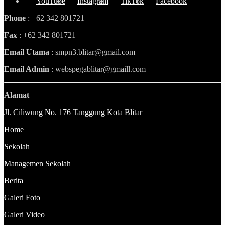
YouTube
Instagram
TikTok
Facebook
Phone
: +62 342 801721
Fax
: +62 342 801721
Email Utama
: smpn3.blitar@gmail.com
Email Admin
: webspegablitar@gmaill.com
Alamat
Jl. Ciliwung No. 176 Tanggung Kota Blitar
Home
Sekolah
Managemen Sekolah
Berita
Galeri Foto
Galeri Video