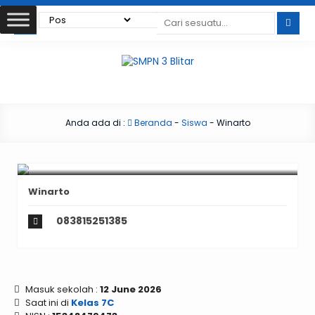
Anda ada di :
Beranda
-
Siswa
-
Winarto
Winarto
083815251385
Masuk sekolah :
12 June 2026
Saat ini di
Kelas 7C