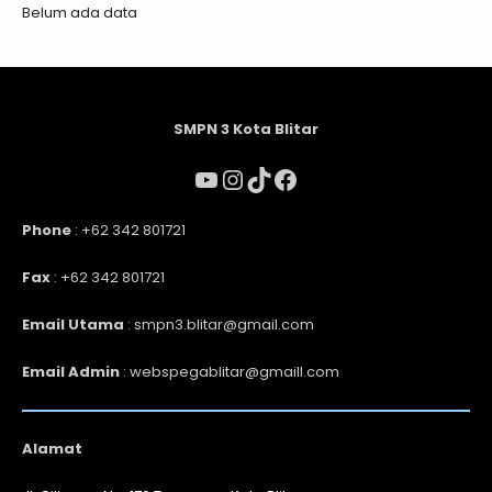
Belum ada data
SMPN 3 Kota Blitar
Phone
: +62 342 801721
Fax
: +62 342 801721
Email Utama
: smpn3.blitar@gmail.com
Email Admin
: webspegablitar@gmaill.com
Alamat