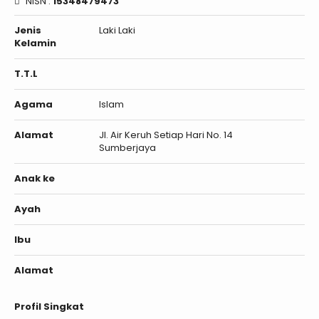
NISN :
15348479473
Jenis
Laki Laki
Kelamin
T.T.L
Agama
Islam
Alamat
Jl. Air Keruh Setiap Hari No. 14
Sumberjaya
Anak ke
Ayah
Ibu
Alamat
Profil Singkat