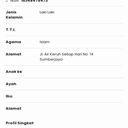
NISN :
15348479473
Jenis
Laki Laki
Kelamin
T.T.L
Agama
Islam
Alamat
Jl. Air Keruh Setiap Hari No. 14
Sumberjaya
Anak ke
Ayah
Ibu
Alamat
Profil Singkat