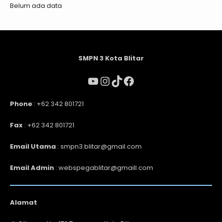
Belum ada data
SMPN 3 Kota Blitar
Phone
: +62 342 801721
Fax
: +62 342 801721
Email Utama
: smpn3.blitar@gmail.com
Email Admin
: webspegablitar@gmaill.com
Alamat