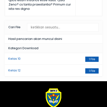
quos etiam insanos esse vultis. Quid
Zeno? cs tanta praestantia? Primum cur
ista res digna
Cari File
Hasil pencarian akan muncul disini
Kategori Download
Kelas 10
1 File
Kelas 12
1 File