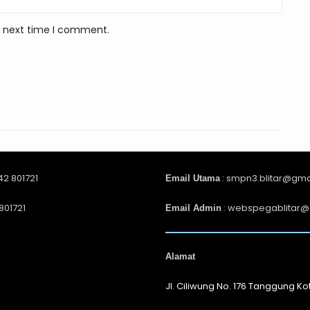
e next time I comment.
42 801721
: smpn3.blitar@gma
Email Utama
801721
: webspegablitar@
Email Admin
Alamat
Jl. Ciliwung No. 176 Tanggung Kot