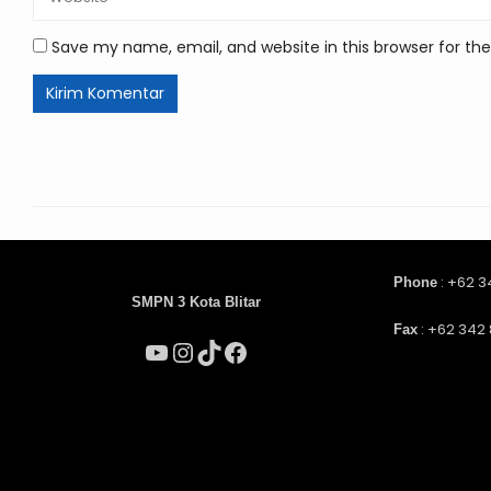
Save my name, email, and website in this browser for th
: +62 3
Phone
SMPN 3 Kota Blitar
: +62 342 
Fax
YouTube
Instagram
TikTok
Facebook