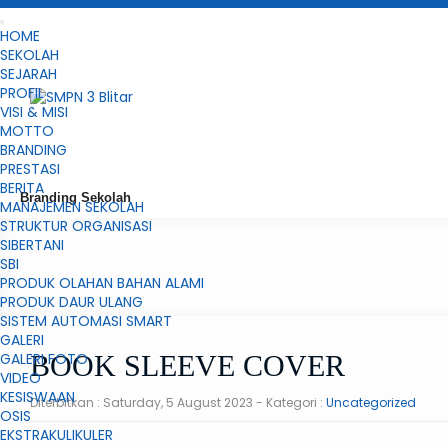
HOME
SEKOLAH
SEJARAH
PROFIL
VISI & MISI
MOTTO
BRANDING
PRESTASI
BERITA
Branding Sekolah
MANAJEMEN SEKOLAH
STRUKTUR ORGANISASI
SIBERTANI
SBI
PRODUK OLAHAN BAHAN ALAMI
PRODUK DAUR ULANG
SISTEM AUTOMASI SMART
GALERI
GALERI FOTO
BOOK SLEEVE COVER
VIDEO
KESISWAAN
Diterbitkan :
Saturday, 5 August 2023
- Kategori :
Uncategorized
OSIS
EKSTRAKULIKULER