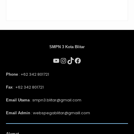
SMPN 3 Kota Blitar
: +62 342 801721
Phone
: +62 342 801721
Fax
: smpn3.blitar@gmail.com
Email Utama
: webspegablitar@gmaill.com
Email Admin
Alamat